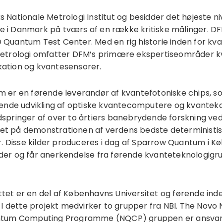
Nationale Metrologi Institut og besidder det højeste ni
i Danmark på tværs af en række kritiske målinger. DF
uantum Test Center. Med en rig historie inden for kva
etrologi omfatter DFM’s primære ekspertiseområder k
tion og kvantesensorer.
 er en førende leverandør af kvantefotoniske chips, s
rende udvikling af optiske kvantecomputere og kvante
pringer af over to årtiers banebrydende forskning ved
eret på demonstrationen af verdens bedste deterministi
r. Disse kilder produceres i dag af Sparrow Quantum i 
er og får anerkendelse fra førende kvanteteknologigr
uttet er en del af Københavns Universitet og førende ind
 I dette projekt medvirker to grupper fra NBI. The Novo 
tum Computing Programme (NQCP) gruppen er ansvarli