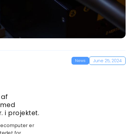
June 25, 2024
News
 af
r med
 i projektet.
ntecomputer er
stedet for