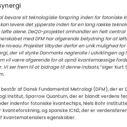
ynergi
l bevare sit teknologiske forspring inden for fotoniske k
 kan levere det ypperste inden for en lang række teknolo
 løfte alene. DeQD-projektet omhandler en helt central 
tnerskabet med DFM har afgørende betydning for at løf
te niveau. Projektet tilbyder derfor en unik mulighed fo
gi, der vil styrke Danmarks nøglerolle i udviklingen og 
m vil være afgørende for at opnå kvantemæssige forde
. Vi ser frem til at bidrage til denne indsats,”
siger Kurt 
m.
 består af Dansk Fundamental Metrologi (DFM), der er
ogi Institut, Sparrow Quantum, der er blandt verdens f
er indenfor fotoniske kvantechips, Niels Bohr Institutte
r kvanteforskning, og spanske ICN2, der er verdensføren
af kvantematerialers egenskaber.