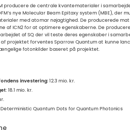
DFM producere de centrale kvantematerialer i samarbej
DFM’s nye Molecular Beam Epitaxy system (MBE), der mu
aterialer med atomar nøjagtighed. De producerede mat
ne af ICN2 for at optimere egenskaberne. De producere
orarbejdet af SQ der vil teste deres egenskaber i samarb
 af ​​projektet forventes Sparrow Quantum at kunne lan
ængelige fotonkilder baseret på projektet.
fondens investering
: 12.3 mio. kr.
get
: 18.1 mio. kr.
år.
: Deterministic Quantum Dots for Quantum Photonics
ne