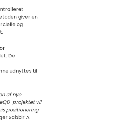
ntrolleret
Metoden giver en
rcielle og
t.
or
det. De
nne udnyttes til
 af ​​nye
eQD-projektet vil
is positionering
ger Sabbir A.