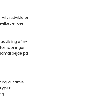
l vi udvikle en
vilket er den
udvikling af ny
g forhåbninger
t samarbejde på
 og vil samle
 typer
 og