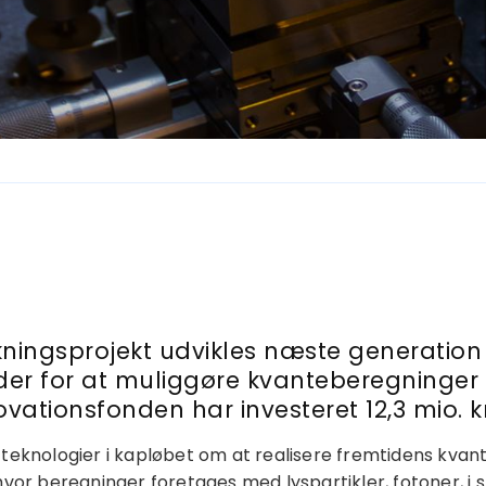
skningsprojekt udvikles næste generation
lder for at muliggøre kvanteberegninge
ovationsfonden har investeret 12,3 mio. kr.
 teknologier i kapløbet om at realisere fremtidens kva
hvor beregninger foretages med lyspartikler, fotoner, i 