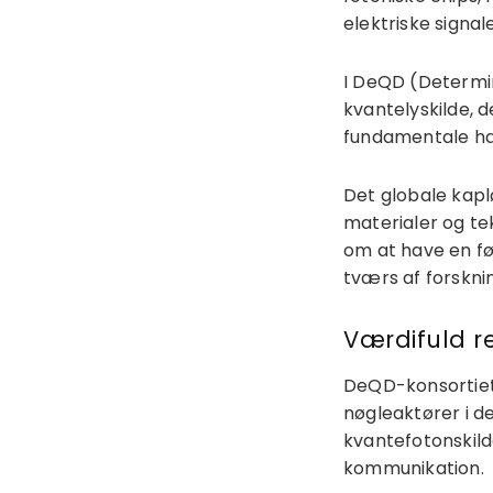
elektriske signale
I DeQD (Determin
kvantelyskilde, 
fundamentale ha
Det globale kapl
materialer og te
om at have en før
tværs af forskni
Værdifuld r
DeQD-konsortiet 
nøgleaktører i d
kvantefotonskild
kommunikation.