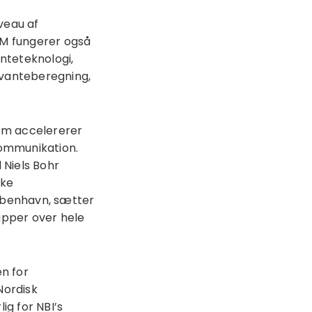
veau af
M fungerer også
nteteknologi,
vanteberegning,
om accelererer
kommunikation.
 Niels Bohr
ske
København, sætter
upper over hele
en for
Nordisk
g for NBI’s