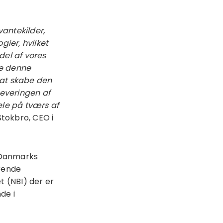
vantekilder,
gier, hvilket
del af vores
te denne
r at skabe den
leveringen af
le på tværs af
Stokbro, CEO i
 Danmarks
ørende
t (NBI) der er
de i