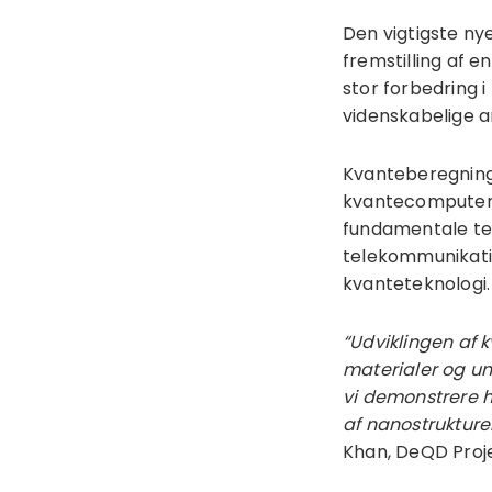
Den vigtigste nye
fremstilling af 
stor forbedring 
videnskabelige a
Kvanteberegninge
kvantecomputere,
fundamentale tek
telekommunikatio
kvanteteknologi.
“Udviklingen af 
materialer og un
vi demonstrere h
af nanostrukture
Khan, DeQD Proje