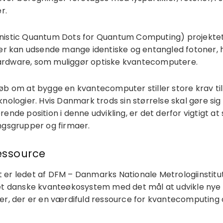
r.
istic Quantum Dots for Quantum Computing) projektet vi
der kan udsende mange identiske og entangled fotoner, h
rdware, som muliggør optiske kvantecomputere.
øb om at bygge en kvantecomputer stiller store krav til 
knologier. Hvis Danmark trods sin størrelse skal gøre si
ende position i denne udvikling, er det derfor vigtigt a
ngsgrupper og firmaer.
essource
er ledet af DFM – Danmarks Nationale Metrologiinstitut
et danske kvanteøkosystem med det mål at udvikle nye
er, der er en værdifuld ressource for kvantecomputing