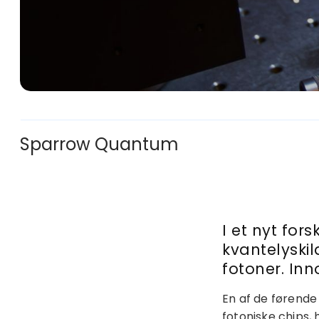
Sparrow Quantum
I et nyt for
kvantelyski
fotoner. Inn
En af de førende
fotoniske chips, 