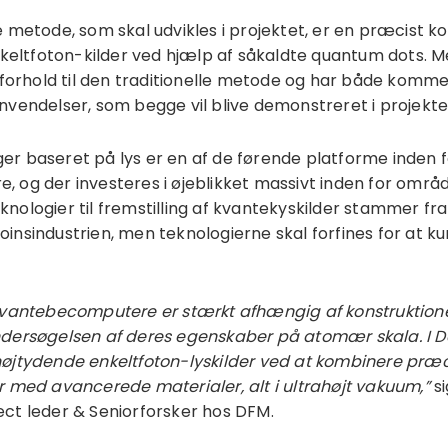
 metode, som skal udvikles i projektet, er en præcist ko
enkeltfoton-kilder ved hjælp af såkaldte quantum dots. 
i forhold til den traditionelle metode og har både komme
nvendelser, som begge vil blive demonstreret i projekte
r baseret på lys er en af de førende platforme inden f
 og der investeres i øjeblikket massivt inden for områ
nologier til fremstilling af kvantekyskilder stammer fra
insindustrien, men teknologierne skal forfines for at ku
​​kvantebecomputere er stærkt afhængig af konstruktionen
dersøgelsen af ​​deres egenskaber på atomær skala. I D
øjtydende enkeltfoton-lyskilder ved at kombinere præc
r med avancerede materialer, alt i ultrahøjt vakuum,”
si
ct leder & Seniorforsker hos DFM.