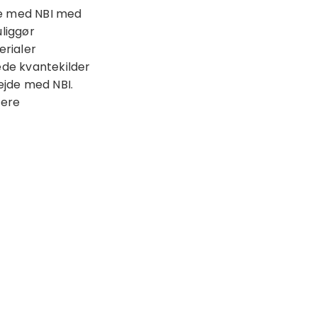
de med NBI med
liggør
erialer
de kvantekilder
ejde med NBI.
cere