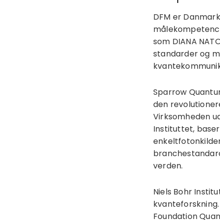
DFM er Danmarks 
målekompetence 
som DIANA NATO Q
standarder og m
kvantekommunika
Sparrow Quantum
den revolutione
Virksomheden uds
Instituttet, bas
enkeltfotonkilde
branchestandard
verden.
Niels Bohr Instit
kvanteforskning.
Foundation Quan