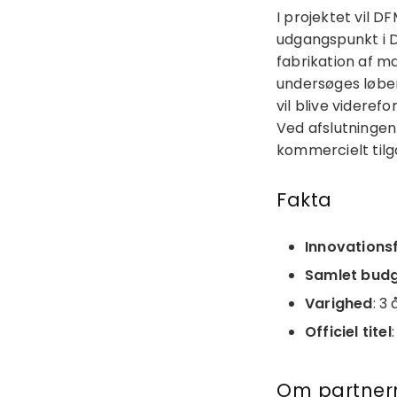
I projektet vil 
udgangspunkt i 
fabrikation af m
undersøges løbe
vil blive videref
Ved afslutningen
kommercielt tilg
Fakta
Innovations
Samlet bud
Varighed
: 3 
Officiel titel
Om partner